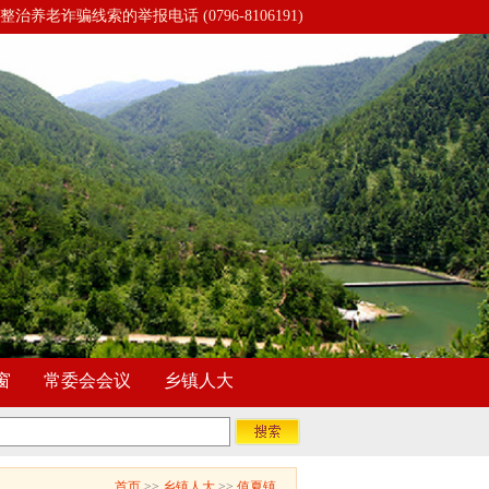
整治养老诈骗线索的举报电话 (0796-8106191)
窗
常委会会议
乡镇人大
首页
>>
乡镇人大
>>
值夏镇