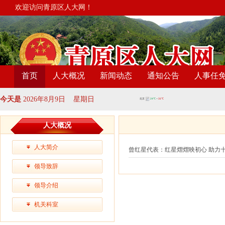
欢迎访问青原区人大网！
首页
人大概况
新闻动态
通知公告
人事任
今天是
2026年8月9日 星期日
人大概况
人大简介
曾红星代表：红星熠熠映初心 助力
领导致辞
领导介绍
机关科室