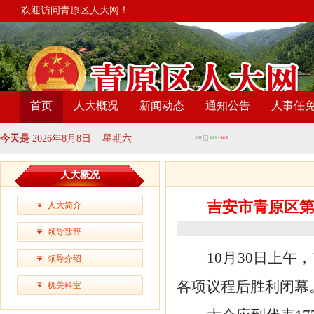
欢迎访问青原区人大网！
首页
人大概况
新闻动态
通知公告
人事任
今天是
2026年8月8日 星期六
人大概况
吉安市青原区
人大简介
领导致辞
10月30日上
领导介绍
各项议程后胜利闭幕
机关科室