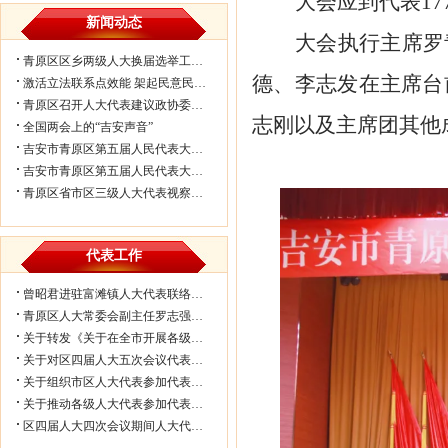
大会应到代表
1
新闻动态
大会执行主席罗
青原区区乡两级人大换届选举工作会议...
德、李志发在主席台
激活立法联系点效能 架起民意民生连...
青原区召开人大代表建议政协委员提案...
志刚以及主席团其他
全国两会上的“吉安声音”
吉安市青原区第五届人民代表大会第七...
吉安市青原区第五届人民代表大会第七...
青原区省市区三级人大代表视察民生实...
代表工作
曾昭君进驻富滩镇人大代表联络工作站...
青原区人大常委会副主任罗志强带队赴...
关于转发《关于在全市开展各级人大代...
关于对区四届人大五次会议代表所提部...
关于组织市区人大代表参加代表联络工...
关于推动各级人大代表参加代表联络工...
区四届人大四次会议期间人大代表审议...