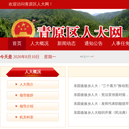
欢迎访问青原区人大网！
首页
人大概况
新闻动态
通知公告
人事任
今天是
2026年8月10日 星期一
人大概况
人大简介
东固畲族乡人大：“三个着力”推动
东固畲族乡人大：宪法宣传面对面
领导致辞
东固畲族乡人大：发挥代表职能筑牢
领导介绍
东固畲族乡人大组织开展《民法典》
机关科室