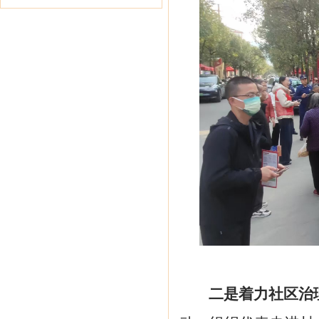
二
是
着力
社区治