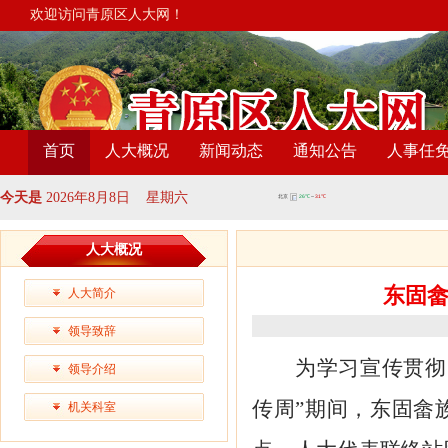
欢迎访问青原区人大网！
首页
人大概况
新闻动态
通知公告
人事任
今天是
2026年8月8日 星期六
人大概况
东固畲
人大简介
领导致辞
为学习宣传贯彻
领导介绍
传周”期间
，
东固畲
机关科室