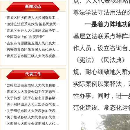
点
、
人大代表联络站
新闻动态
尊法学法守法用法的
青原区区乡两级人大换届选举工作会议...
一是
着力
阵地功
激活立法联系点效能 架起民意民生连...
青原区召开人大代表建议政协委员提案...
基层立法联系点等阵
全国两会上的“吉安声音”
吉安市青原区第五届人民代表大会第七...
作人员
，
设立咨询台
吉安市青原区第五届人民代表大会第七...
青原区省市区三级人大代表视察民生实...
《
宪法
》《民法典》
规。耐心细致地为群
代表工作
实际案例以案释法，
曾昭君进驻富滩镇人大代表联络工作站...
青原区人大常委会副主任罗志强带队赴...
性办事。
同时，进一
关于转发《关于在全市开展各级人大代...
关于对区四届人大五次会议代表所提部...
范化建设、常态化运
关于组织市区人大代表参加代表联络工...
关于推动各级人大代表参加代表联络工...
区四届人大四次会议期间人大代表审议...