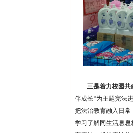
三
是
着力校园
共
伴成长”为主题
宪法
把法治教育融入日常
学习了解同生活息息