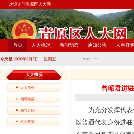
欢迎访问青原区人大网！
首页
人大概况
新闻动态
通知公告
人事任
今天是
2026年8月7日 星期五
人大概况
曾昭君进
人大简介
领导致辞
为充分发挥代表
领导介绍
以普通代表身份进驻
机关科室