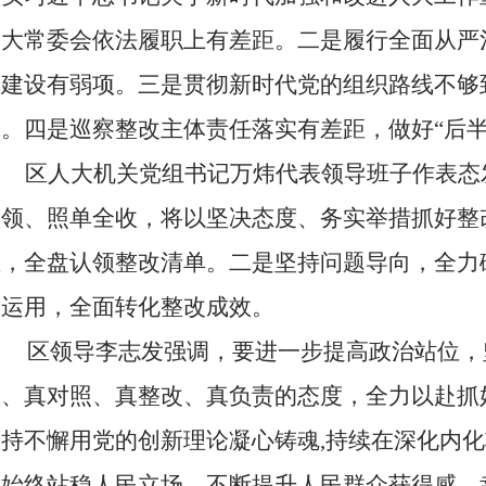
人大常委会依法履职上有差距。二是履行全面从严
风建设有弱项。三是贯彻新时代党的组织路线不够
板。四是巡察整改主体责任落实有差距，做好“后半
区人大机关党组书记万炜
代表领导班子作表态
认领、照单全收，将以坚决态度、务实举措抓好整
位，全盘认领整改清单。二是坚持问题导向，全力
果运用，全面转化整改成效。
区
领导李志发
强调，要进一步提高政治站位，
账、真对照、真整改、真负责的态度，全力以赴抓
坚持不懈用
党的创新理论
凝心铸魂
,持续在深化内
要
始终站稳人民立场，不断提升人民群众获得感、