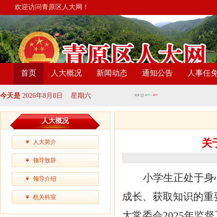
欢迎访问青原区人大网！
首页
人大概况
新闻动态
通知公告
人事任
今天是
2026年8月8日 星期六
人大概况
关
人大简介
领导致辞
小学生正处于身
领导介绍
成长、获取知识的重
机关科室
大常委会
2025年监