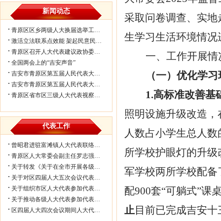
新闻动态
采取问卷调查、实地
青原区区乡两级人大换届选举工作会议...
生学习生活环境情况
激活立法联系点效能 架起民意民生连...
青原区召开人大代表建议政协委员提案...
一、
工作开展情
全国两会上的“吉安声音”
（一）
优化学习
吉安市青原区第五届人民代表大会第七...
吉安市青原区第五届人民代表大会第七...
1.高标准改善
青原区省市区三级人大代表视察民生实...
照明设施升级改造，
代表工作
人数占小学生总人数
曾昭君进驻富滩镇人大代表联络工作站...
所学校护眼灯的升级
青原区人大常委会副主任罗志强带队赴...
关于转发《关于在全市开展各级人大代...
军学校两所学校配备
关于对区四届人大五次会议代表所提部...
关于组织市区人大代表参加代表联络工...
配900套“可躺式”
关于推动各级人大代表参加代表联络工...
止
目前已完成吉安十
区四届人大四次会议期间人大代表审议...