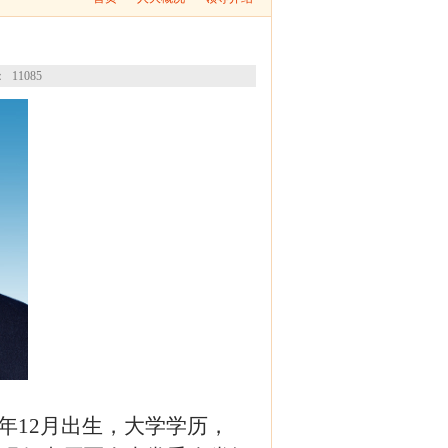
：
11085
年
12月
出生
，
大学
学历
，