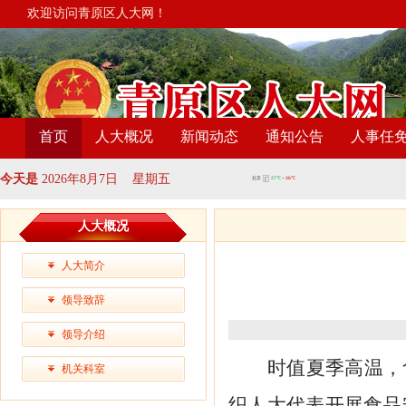
欢迎访问青原区人大网！
首页
人大概况
新闻动态
通知公告
人事任
今天是
2026年8月7日 星期五
人大概况
人大简介
领导致辞
领导介绍
时值夏季高温，
机关科室
织人大代表开展食品