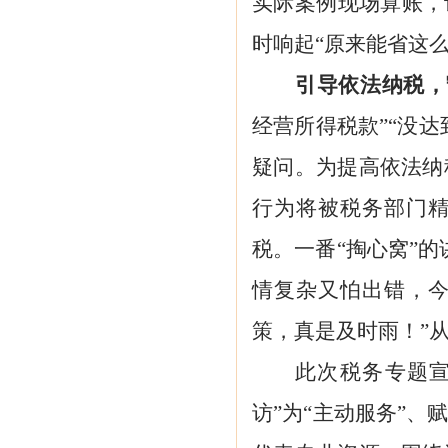
实际案例现场算账，
时响起“原来能省这么
引导依法纳税
，
经营所得
税款
”“没
疑问
。为提高依法纳
行为将被税务部门
税
。
一番
“掏心窝”
情复杂又怕出错，
策，真是及时雨！
”
此次税务专题
访”为“主动服务”