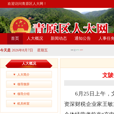
欢迎访问青原区人大网！
首页
人大概况
新闻动态
通知公告
人事任
今天是
2026年8月7日 星期五
人大概况
文陂
人大简介
领导致辞
6
月
25
日上午，
领导介绍
资深财税
企业家王敏
机关科室