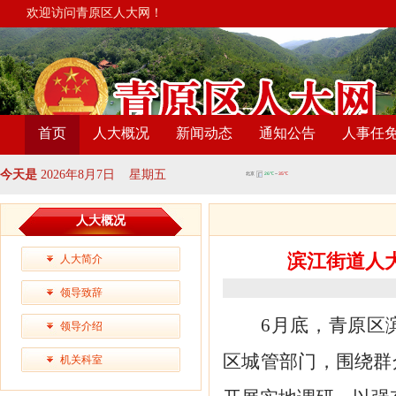
欢迎访问青原区人大网！
首页
人大概况
新闻动态
通知公告
人事任
今天是
2026年8月7日 星期五
人大概况
滨江街道人
人大简介
领导致辞
6
月
底
，青原区
领导介绍
区城管部门，围绕群
机关科室