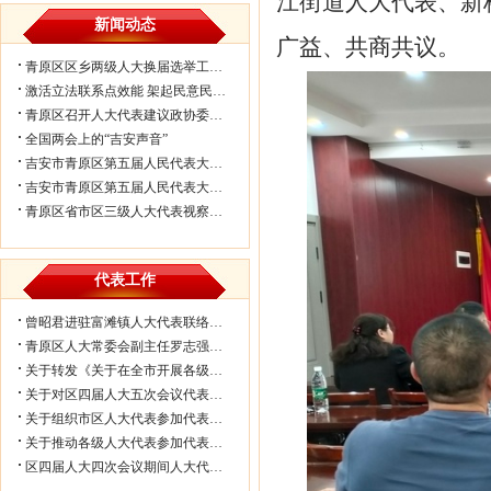
江
街道
人大代表
、新
新闻动态
广益、共商共议
。
青原区区乡两级人大换届选举工作会议...
激活立法联系点效能 架起民意民生连...
青原区召开人大代表建议政协委员提案...
全国两会上的“吉安声音”
吉安市青原区第五届人民代表大会第七...
吉安市青原区第五届人民代表大会第七...
青原区省市区三级人大代表视察民生实...
代表工作
曾昭君进驻富滩镇人大代表联络工作站...
青原区人大常委会副主任罗志强带队赴...
关于转发《关于在全市开展各级人大代...
关于对区四届人大五次会议代表所提部...
关于组织市区人大代表参加代表联络工...
关于推动各级人大代表参加代表联络工...
区四届人大四次会议期间人大代表审议...