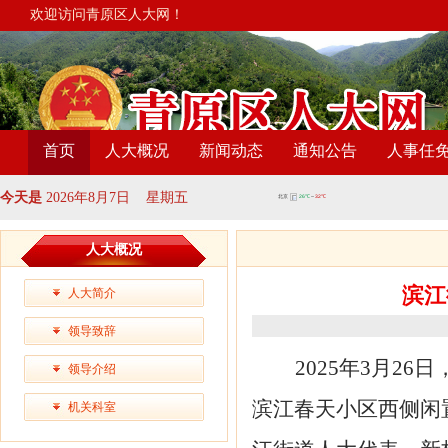
欢迎访问青原区人大网！
首页
人大概况
新闻动态
通知公告
人事任
今天是
2026年8月7日 星期五
人大概况
滨江
人大简介
领导致辞
2025年3月2
领导介绍
滨江春天
小区
西侧闲
机关科室