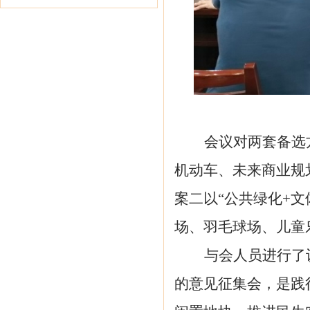
会议
对
两套备选
机动车
、未来商业规
案二以
“
公共
绿化
+
场、羽毛球场、儿童
与会人员进行了
的
意见征集会
，是
践